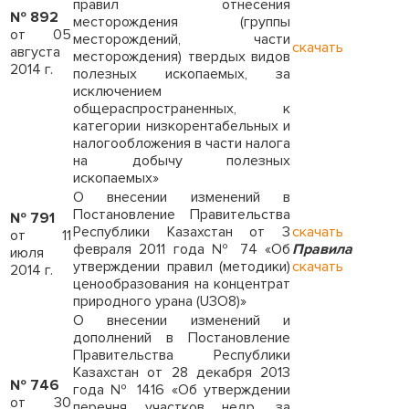
правил отнесения
№ 892
месторождения (группы
от 05
месторождений, части
скачать
августа
месторождения) твердых видов
2014 г.
полезных ископаемых, за
исключением
общераспространенных, к
категории низкорентабельных и
налогообложения в части налога
на добычу полезных
ископаемых»
О внесении изменений в
Постановление Правительства
№ 791
Республики Казахстан от 3
скачать
от 11
февраля 2011 года № 74 «Об
Правила
июля
утверждении правил (методики)
скачать
2014 г.
ценообразования на концентрат
природного урана (U3O8)»
О внесении изменений и
дополнений в Постановление
Правительства Республики
Казахстан от 28 декабря 2013
№ 746
года № 1416 «Об утверждении
от 30
перечня участков недр, за