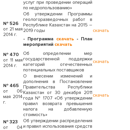
услуг при проведении операций
по недропользованию»
Об утверждении Программы
геологоразведочных работ в
№ 526
Республике Казахстан на 2015 –
от 21 мая
2019 годы
скачать
2014 г.
- Программа
скачать
- План
мероприятий
скачать
Об определении мер
№ 470
государственной поддержки
от 11 мая
скачать
категорий отечественных
2014 г.
потенциальных поставщиков
О внесении изменений и
дополнения в Постановление
№ 465
Правительства Республики
от 06
Казахстан от 30 декабря 2011
скачать
мая 2014
года № 1707 «Об утверждении
г.
правил возврата превышения
налога на добавленную
стоимость»
Об утверждении распределения
№ 323
и правил использования средств
от 04