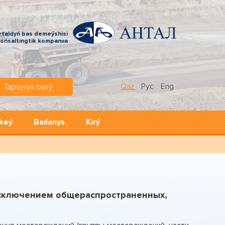
rtaldyń bas demeýshіsі
konsaltıngtіk kompanııa
Qaz
Рус
Eng
Tapsyrys berý
rkeý
Baılanys
Kіrý
исключением общераспространенных,