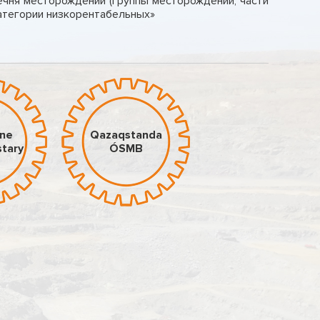
ечня месторождений (группы месторождений, части
атегории низкорентабельных»
áne
Qazaqstanda
stary
ÓSMB