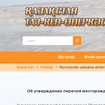
Іздестіру...
Bіz týraly
Bіzdіń qyz
Basty bet
>
Paıdaly
>
Normatıvtіk-zańnama aktіler
Об утверждении перечня месторожд