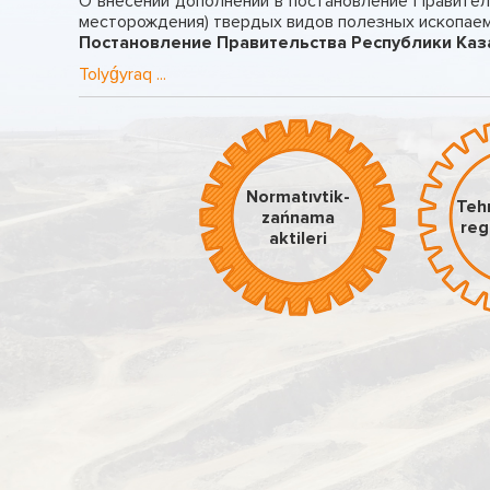
О внесении дополнений в постановление Правител
месторождения) твердых видов полезных ископаем
Постановление Правительства Республики Каза
Tolyǵyraq ...
Normatıvtіk-
Teh
zańnama
reg
aktіlerі