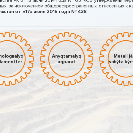
ьства РК от 13 июня 2014 года № 651 «Об утверждении пер
ых, за исключением общераспространенных, отнесенных к к
хстан от «17» июня 2015 года № 438
nologııalyq
Anyqtamalyq
Metall j
lamentter
aqparat
valıýta kýr