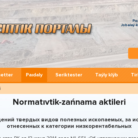
Po
Jobalaý-
metter
Paıdaly
Serіktester
Taýly klýb
Tі
і
Normatıvtіk-zańnama aktіlerі
ений твердых видов полезных ископаемых, за 
отнесенных к категории низкорентабельных