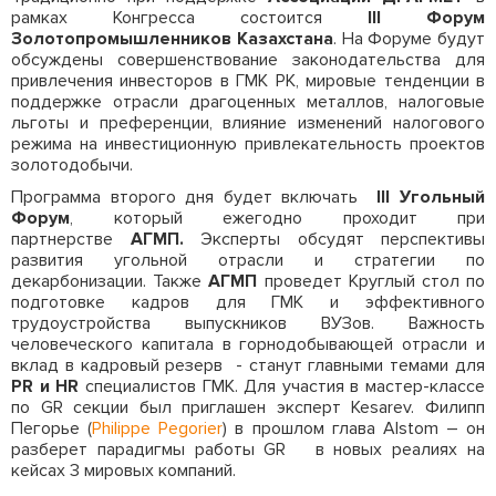
рамках Конгресса состоится
III
Форум
Золотопромышленников Казахстана
. На Форуме будут
обсуждены совершенствование законодательства для
привлечения инвесторов в ГМК РК, мировые тенденции в
поддержке отрасли драгоценных металлов, налоговые
льготы и преференции, влияние изменений налогового
режима на инвестиционную привлекательность проектов
золотодобычи.
Программа второго дня будет включать
III Угольный
Форум
, который ежегодно проходит при
партнерстве
АГМП.
Эксперты обсудят перспективы
развития угольной отрасли и стратегии по
декарбонизации. Также
АГМП
проведет Круглый стол по
подготовке кадров для ГМК и эффективного
трудоустройства выпускников ВУЗов. Важность
человеческого капитала в горнодобывающей отрасли и
вклад в кадровый резерв - станут главными темами для
PR
и
HR
специалистов ГМК. Для участия в мастер-классе
по GR секции был приглашен эксперт Kesarev. Филипп
Пегорье (
Philippe Pegorier
) в прошлом глава Alstom – он
разберет парадигмы работы GR в новых реалиях на
кейсах 3 мировых компаний.