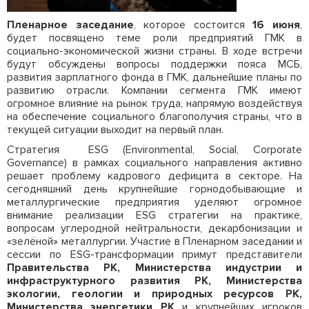
Пленарное заседание
, которое состоится
16 июня
,
будет посвящено теме роли предприятий ГМК в
социально-экономической жизни страны. В ходе встречи
будут обсуждены вопросы поддержки пояса МСБ,
развития зарплатного фонда в ГМК, дальнейшие планы по
развитию отрасли. Компании сегмента ГМК имеют
огромное влияние на рынок труда, напрямую воздействуя
на обеспечение социального благополучия страны, что в
текущей ситуации выходит на первый план.
Стратегия ESG (Environmental, Social, Corporate
Governance) в рамках социального направления активно
решает проблему кадрового дефицита в секторе. На
сегодняшний день крупнейшие горнодобывающие и
металлургические предприятия уделяют огромное
внимание реализации ESG стратегии на практике,
вопросам углеродной нейтральности, декарбонизации и
«зелёной» металлургии. Участие в Пленарном заседании и
сессии по ESG-трансформации примут представители
Правительства РК, Министерства индустрии и
инфраструктурного развития РК, Министерства
экологии, геологии и природных ресурсов РК,
Министерства энергетики РК
и крупнейших игроков