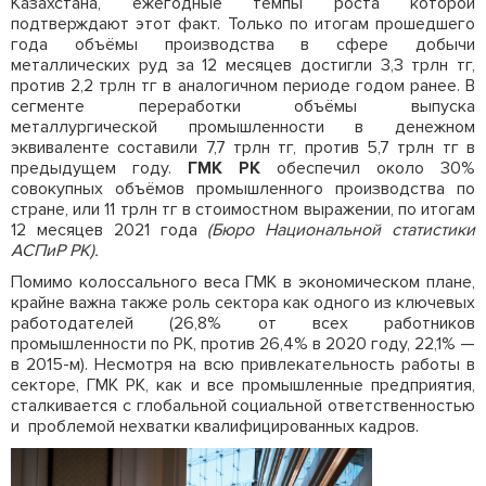
Казахстана, ежегодные темпы роста которой
подтверждают этот факт. Только по итогам прошедшего
года объёмы производства в сфере добычи
металлических руд за 12 месяцев достигли 3,3 трлн тг,
против 2,2 трлн тг в аналогичном периоде годом ранее. В
сегменте переработки объёмы выпуска
металлургической промышленности в денежном
эквиваленте составили 7,7 трлн тг, против 5,7 трлн тг в
предыдущем году.
ГМК РК
обеспечил около 30%
совокупных объёмов промышленного производства по
стране, или 11 трлн тг в стоимостном выражении, по итогам
12 месяцев 2021 года
(Бюро Национальной статистики
АСПиР РК).
Помимо колоссального веса ГМК в экономическом плане,
крайне важна также роль сектора как одного из ключевых
работодателей (26,8% от всех работников
промышленности по РК, против 26,4% в 2020 году, 22,1% —
в 2015-м). Несмотря на всю привлекательность работы в
секторе, ГМК РК, как и все промышленные предприятия,
сталкивается с глобальной социальной ответственностью
и проблемой нехватки квалифицированных кадров.