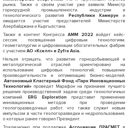
рынка. Также о своём участие уже заявили Министр
горнорудной промышленности, индустрии и
технологического развития
Республики Камерун
и
ожидается участие представителей Министерств
Азербайджана и Кыргызстана.
Также в контент Конгресса
АММ 2022
войдет кейс-
сессия, посвященная цифровым технологиям,
геометаллургии и цифровизации обогатительных фабрик
c участием
АО «Кселл» и Zyfra Asia.
Нельзя отрицать, что развитие горнодобывающей и
металлургической отраслей ориентировано на
использование цифровых технологий, повышение
производительности и оптимизацию бизнес-моделей.
Автономный Кластерный Фонд «Парк Инновационных
Технологий»
проведет Марафон на признание лучшего
решения производственной задачи среди технологичных
компаний.
ERG
Exploration
представит применение
инновационных методов при проведении
геологоразведочных работ, что также служит новым
импульсом в части геологоразведки и недропользования,
о которых ранее говорил Президент.
Традиционно при поддержке
Ассоциации ДРАГМЕТ
в