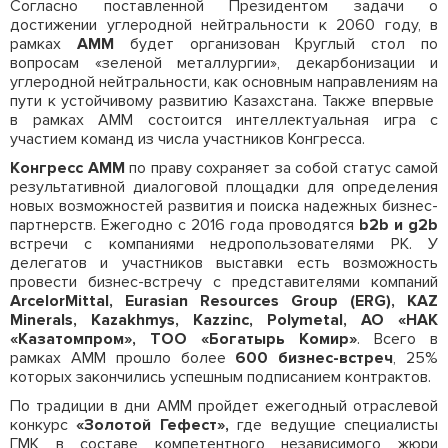
Согласно поставленной Президентом задачи о
достижении углеродной нейтральности к 2060 году, в
рамках
АММ
будет организован Круглый стол по
вопросам «зеленой металлургии», декарбонизации и
углеродной нейтральности, как основным направлениям на
пути к устойчивому развитию Казахстана. Также впервые
в рамках АММ состоится интеллектуальная игра с
участием команд из числа участников Конгресса.
Конгресс АММ
по праву сохраняет за собой статус самой
результативной диалоговой площадки для определения
новых возможностей развития и поиска надежных бизнес-
партнерств. Ежегодно с 2016 года проводятся
b
2
b
и
g
2
b
встречи с компаниями недропользователями РК. У
делегатов и участников выставки есть возможность
провести бизнес-встречу с представителями компаний
ArcelorMittal, Eurasian Resources Group (ERG), KAZ
Minerals, Kazakhmys, Kazzinc, Polymetal, АО «НАК
«Казатомпром», ТОО «Богатырь Комир»
. Всего в
рамках АММ прошло более
600 бизнес-встреч
, 25%
которых закончились успешным подписанием контрактов.
По традиции в дни АММ пройдет ежегодный отраслевой
конкурс
«Золотой Гефест»,
где ведущие специалисты
ГМК в составе компетентного независимого жюри