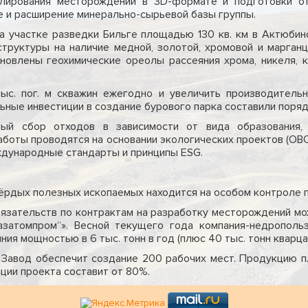
елирования месторождений в 3D-формате и подготовки о
е и расширение минерально-сырьевой базы группы.
 участке разведки Бильге площадью 130 кв. км в Актюбинс
структуры на наличие медной, золотой, хромовой и марган
ановлены геохимические ореолы рассеяния хрома, никеля, 
тыс. пог. м скважин ежегодно и увеличить производительн
ные инвестиции в создание бурового парка составили порядк
ный сбор отходов в зависимости от вида образования,
аботы проводятся на основании экологических проектов (ОВ
еждународные стандарты и принципы ESG.
вёрдых полезных ископаемых находится на особом контроле п
язательств по контрактам на разработку месторождений мож
азатомпром“». Весной текущего года компания-недропол
я мощностью в 6 тыс. тонн в год (плюс 40 тыс. тонн кварца)
 Завод обеспечит создание 200 рабочих мест. Продукцию п
ции проекта составит от 80%.