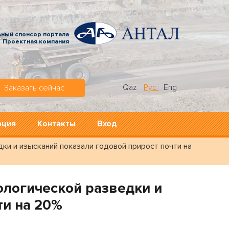
ьный спонсор портала
Проектная компания
Qaz
Рус
Eng
Заказать сейчас
ация
Контакты
Вход
ки и изысканий показали годовой прирост почти на
ологической разведки и
ти на 20%