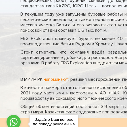
геофизических работ, бурения скважин до мод
стандартам типа KAZRC, JORC. Цель — восполнени
В текущем году уже запущены буровые работы на
геохимические аномалии, а также геологические 
массива участка Бильге и его экзоконтактов уст
поисковой стадии составит 6,6 тыс. пог. м.
ERG Exploration планирует бурить не менее 40 
производственные базы в Рудном и Хромтау. Началь
Стоит отметить, что компания ведёт раздель
сертифицированные добавки для растворов. Все р
органами. В работу ERG Exploration внедряются м
В МИИР РК
напоминают
: ревизия месторождений т
В качестве примера ответственного исполнения об
2021 году частными инвесторами у АО «НАК „К
производству высокомарочного технического кремни
Общий объём инвестиций составляет 3,9 млрд тг.
стран мира. Казахстанское содержание при реализа
Задайте Ваш вопрос
по поводу рекламы на