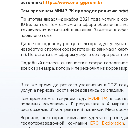
источник:
https://www.energyprom.kz
Тем временем МИИР РК проводит ревизию эф
По итогам января–декабря 2021 года услуги в сфе
19,6% за год. Тем самым эта сфера обеспечила м
технических испытаний и анализа. Заметим: в сфе
прошлого года.
Далее по годовому росту в секторе идут услуги в
четвёртую строчки соответственно занимают карто
тг). По остальным сферам услуг в секторе рост не 
Подобный всплеск активности в сфере геологическ
всех стран мира, который перескочил из коронавир
В то же время до резкого увеличения в 2021 го
услуг, а периоды роста чередовались со спадами.
Тем временем в текущем году
МИИР РК
, в соот
полезных ископаемых. В результате к 4 марта 
расторжению 31 контракта и 3 лицензий. Месторож
Впрочем, некоторые компании уделяют разведке
геологоразведочной компании
ERG Exploration
.