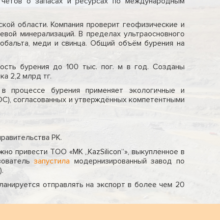
тчётов о запасах и ресурсах по международным
кой области. Компания проверит геофизические и
цевой минерализаций. В пределах ультраосновного
кобальта, меди и свинца. Общий объём бурения на
ость бурения до 100 тыс. пог. м в год. Созданы
а 2,2 млрд тг.
 в процессе бурения применяет экологичные и
ОС), согласованных и утверждённых компетентными
равительства РК.
но привести ТОО «МК „KazSilicon“», выкупленное в
ьзователь
запустила
модернизированный завод по
.
ланируется отправлять на экспорт в более чем 20