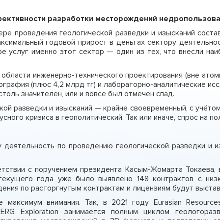
фективности разработки месторождений недропользов
ре проведения геологической разведки и изысканий состави
аксимальный годовой прирост в деньгах сектору деятельнос
ре услуг именно этот сектор — один из тех, что внесли на
 области инженерно-технического проектирования (вне атом
графия (плюс 4,2 млрд тг) и лабораторно-аналитические исс
столь значителен, или и вовсе был отмечен спад.
ой разведки и изысканий — крайне своевременный, с учётом
усного кризиса в геополитический. Так или иначе, спрос на 
ду деятельность по проведению геологической разведки и 
ветствии с поручением президента Касым-Жомарта Токаева,
текущего года уже было выявлено 148 контрактов с низ
дения по расторгнутым контрактам и лицензиям будут выстав
 максимум внимания. Так, в 2021 году Eurasian Resource
 ERG Exploration занимается полным циклом геологораз