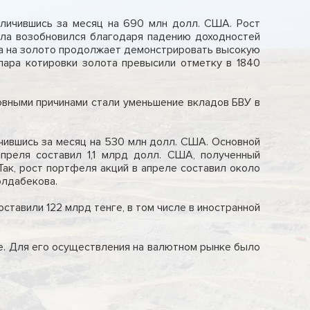
личившись за месяц на 690 млн долл. США. Рост
лла возобновился благодаря падению доходностей
ена на золото продолжает демонстрировать высокую
лара котировки золота превысили отметку в 1840
овными причинами стали уменьшение вкладов БВУ в
чившись за месяц на 530 млн долл. США. Основной
преля составил 1,1 млрд долл. США, полученный
ак, рост портфеля акций в апреле составил около
олдабекова.
ставили 122 млрд тенге, в том числе в иностранной
е. Для его осуществления на валютном рынке было