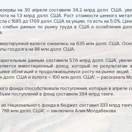
езервы на 30 апреля составили 34,2 млрд долл. США, уве
ота на 1,3 млрд долл. США. Рост стоимости ценного мета
сла с 1685 до 1769 долл. США за унцию, то есть на 5,0%. Ц
а слабых данных по рынку труда в США и ослабления дол
а.
онвертируемой валюте снизились на 635 млн долл. США. Осн
ты госдолга на 88 млн долл. США.
арительным данным, составили 57,6 млрд долл. США, увели
ляется инвестиционный доход, который по результатам а
нке облигаций и продолжающемуся росту на рынке акций. Т
 долл. США и золота – 100 млн долл. США", – рассказала М
ого фонда способствовали поступления, которые в апреле со
бъем поступлений в фонд составили 394 млрд тенге.
 из Национального фонда в бюджет составил 333 млрд тенг
 788 млн долл. США", – заключила Алия Молдабекова.