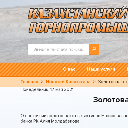
Искать...
О нас
Наши услуги
Главная
>
Новости Казахстана
>
Золотовалютн
Понедельник, 17 мая 2021
Золотов
О состоянии золотовалютных активов Национально
банка РК Алия Молдабекова