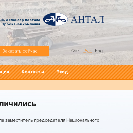
ьный спонсор портала
Проектная компания
Qaz
Рус
Eng
Заказать сейчас
ация
Контакты
Вход
личились
ала заместитель председателя Национального