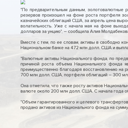
"По предварительным данным, золотовалютные р
резервов произошел на фоне роста портфеля зол
казначейских облигаций США, за апрель цена выро
волатильность. Уже с начала мая на фоне выход
долларов за унцию", – сообщила Алия Молдабеков
Вместе с тем, по ее словам, активы в свободно к
Национальном банке на 472 млн долл. США и выпла
"Валютные активы Национального фонда, по предв
причиной роста объема Национального фонда яв
преимущественно благодаря восстановлению на ры
700 млн долл. США, портфеля облигаций – 300 млн
Она отметила, что также росту активов Национальн
валюте около 200 млн долл. США. С начала года о
"Объем гарантированного и целевого трансфертов
продано активов из Национального фонда на сумму