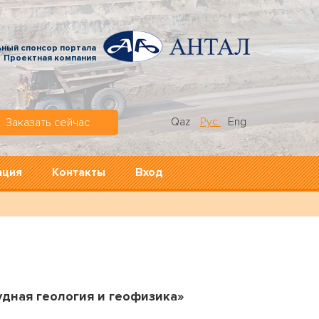
ьный спонсор портала
Проектная компания
Qaz
Рус
Eng
Заказать сейчас
ация
Контакты
Вход
дная геология и геофизика»