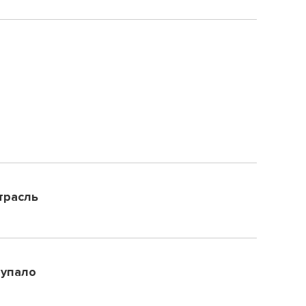
трасль
 упало