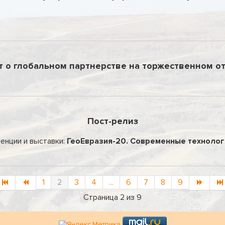
 о глобальном партнерстве на торжественном от
Пост-релиз
енции и выставки:
ГеоЕвразия-20. Современные технологи
1
2
3
4
...
6
7
8
9
Страница 2 из 9