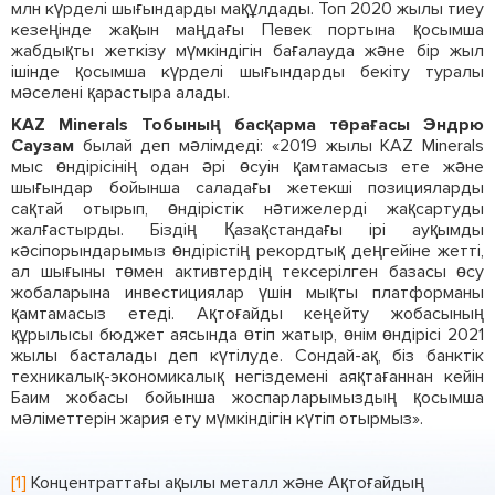
млн күрделі шығындарды мақұлдады. Топ 2020 жылы тиеу
кезеңінде жақын маңдағы Певек портына қосымша
жабдықты жеткізу мүмкіндігін бағалауда және бір жыл
ішінде қосымша күрделі шығындарды бекіту туралы
мәселені қарастыра алады.
KAZ Minerals Тобының басқарма төрағасы Эндрю
Саузам
былай деп мәлімдеді: «2019 жылы KAZ Minerals
мыс өндірісінің одан әрі өсуін қамтамасыз ете және
шығындар бойынша саладағы жетекші позицияларды
сақтай отырып, өндірістік нәтижелерді жақсартуды
жалғастырды. Біздің Қазақстандағы ірі ауқымды
кәсіпорындарымыз өндірістің рекордтық деңгейіне жетті,
ал шығыны төмен активтердің тексерілген базасы өсу
жобаларына инвестициялар үшін мықты платформаны
қамтамасыз етеді. Ақтоғайды кеңейту жобасының
құрылысы бюджет аясында өтіп жатыр, өнім өндірісі 2021
жылы басталады деп күтілуде. Сондай-ақ, біз банктік
техникалық-экономикалық негіздемені аяқтағаннан кейін
Баим жобасы бойынша жоспарларымыздың қосымша
мәліметтерін жария ету мүмкіндігін күтіп отырмыз».
[1]
Концентраттағы ақылы металл және Ақтоғайдың