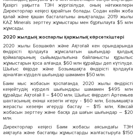
Қазіргі уақытта ТЭН жүргізілуде, оның нәтижелерін
Директорлар кеңесі қарайтын болады. Содан кейін жоба
қалай және қашан басталатыны анықталады. 2019 жылы
KAZ Minerals зерттеу жұмыстары мен бұрғылауға $5 млн
жұмсады.
2020 жылдың жоспарлы қаржылық көрсеткіштері
2020 жылы Бозшакөл және Ақтоғай кен орындарында
өндірісті қолдауға жұмсалатын шығындар қалдық
қоймаларының сыйымдылығына байланысты құрылыс
жұмыстарын қоса алғанда, $60 млн құрайды деп күтілуде.
Шығыс өңірде және Бозымшақта өндірісті қолдауға
арналған күрделі шығындар шамамен $50 млн.
Баим мыс жобасын қоспағанда, 2020 жылы өндірісті
кеңейтудің күрделі шығындары шамамен $495 млн
құрайды: Ақтоғай II – $400 млн, Шығыс өңірдегі Артемьев
шахтасының екінші кезегін игеру - $60 млн, Бозымшақта
жерасты кезеңін игеруді бастау – $15 млн, Көксай
жобасын зерттеу және басқа да шағын шығындар – $20
млн.
Директорлар кеңесі Баим жобасы аясындағы ТЭН
аяқтауға және бастапқы жұмыстарды жалғастыруға $150