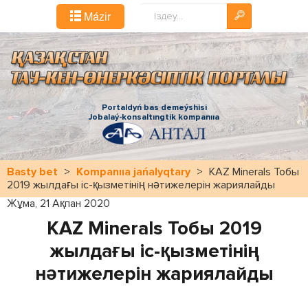
Іздестіру...
Mázіr
Portaldyń bas demeýshіsі
Jobalaý-konsaltıngtіk kompanııa
Basty bet
>
Kompanııa jańalyqtary
>
KAZ Minerals Тобы
2019 жылдағы іс-қызметінің нәтижелерін жариялайды
Жұма, 21 Ақпан 2020
KAZ Minerals Тобы 2019
жылдағы іс-қызметінің
нәтижелерін жариялайды