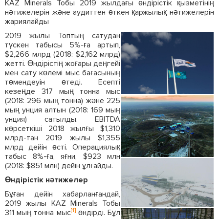
KAZ Minerals Тобы 2019 жылдағы өндірістік қызметінің
нәтижелерін және аудиттен өткен қаржылық нәтижелерін
жариялайды
2019 жылы Топтың сатудан
түскен табысы 5%-ға артып,
$2,266 млрд (2018: $2,162 млрд)
жетті. Өндірістің жоғары деңгейі
мен сату көлемі мыс бағасының
төмендеуін өтеді. Есепті
кезеңде 317 мың тонна мыс
(2018: 296 мың тонна) және 225
мың унция алтын (2018: 169 мың
унция) сатылды. EBITDA
көрсеткіші 2018 жылғы $1,310
млрд-тан 2019 жылы $1,355
млрд дейін өсті. Операциялық
табыс 8%-ға, яғни, $923 млн
(2018: $851 млн) дейін ұлғайды.
Өндірістік нәтижелер
Бұған дейін хабарланғандай,
2019 жылы KAZ Minerals Тобы
[1]
311 мың тонна мыс
өндірді. Бұл