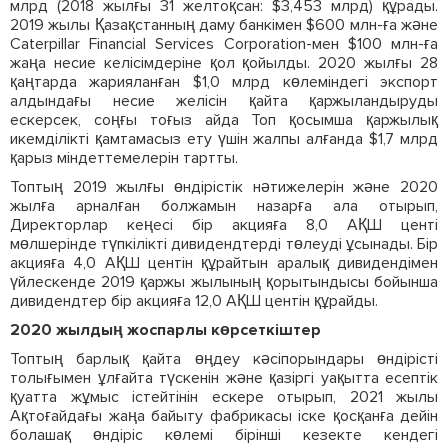
млрд (2018 жылғы 31 желтоқсан: $3,453 млрд) құрады.
2019 жылы Қазақстанның даму банкімен $600 млн-ға және
Caterpillar Financial Services Corporation-мен $100 млн-ға
жаңа несие келісімдеріне қол қойылды. 2020 жылғы 28
қаңтарда жарияланған $1,0 млрд көлеміндегі экспорт
алдындағы несие желісін қайта қаржыландыруды
ескерсек, соңғы тоғыз айда Топ қосымша қаржылық
икемділікті қамтамасыз ету үшін жалпы алғанда $1,7 млрд
қарыз міндеттемелерін тартты.
Топтың 2019 жылғы өндірістік нәтижелерін және 2020
жылға арналған болжамын назарға ала отырып,
Директорлар кеңесі бір акцияға 8,0 АҚШ центі
мөлшерінде түпкілікті дивидендтерді төлеуді ұсынады. Бір
акцияға 4,0 АҚШ центін құрайтын аралық дивидендімен
үйлескенде 2019 қаржы жылының қорытындысы бойынша
дивидендтер бір акцияға 12,0 АҚШ центін құрайды.
2020 жылдың жоспарлы көрсеткіштер
Топтың барлық қайта өңдеу кәсіпорындары өндірісті
толығымен ұлғайта түскенін және қазіргі уақытта есептік
қуатта жұмыс істейтінін ескере отырып, 2021 жылы
Ақтоғайдағы жаңа байыту фабрикасы іске қосқанға дейін
болашақ өндіріс көлемі бірінші кезекте кендегі