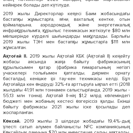
кейінірек болады деп күтілуде.
2019 жылы Директорлар кеңесі Баим жобасындағы
бастапқы жұмыстарға, яғни, вахталық кентке, отын
қоймаларына, аэродромдық және энергетикалық
инфрақұрылымға, құрылыс техникасын жеткізуге $80 млн
мөлшерінде күрделі шығындарды мақұлдады. Барлығы
2019 жылы ТЭН мен бастапқы жұмыстарға $111 млн
жұмсалған.
Ақтоғай II.
2019 жылы Ақтоғай КБК (Ақтоғай II) кеңейту
жобасы аясында жаңа байыту фабрикасының
құрылысымен қатар (фабрика ғимаратының негізгі
учаскелері толығымен қапталды, диірмен орнату
басталды), кенішке ірі тау-кен техникасы келді. Бұл
Ақтоғайда кен өндіруді 32%-ға арттыруға ықпал етті (2018
жылдағы 41,91 млн тоннамен салыстырғанда, 2019 жылы -
55,13 млн тонна). Ақтоғай ІІ-нің $1,2 млрд көлеміндегі
бюджеті мен жобаның кестесі өзгеріссіз қалды. Екінші
байыту фабрикасы 2021 жылы іске қосылады деп
жоспарланған.
Көксай.
2019 жылғы 3 шілдеде жобадағы 19,4%-дық
үлесті сатып алумен байланысты NFC компаниясының
Көксайдың дамуына $70 млн инвестиция салуы аяқталды.