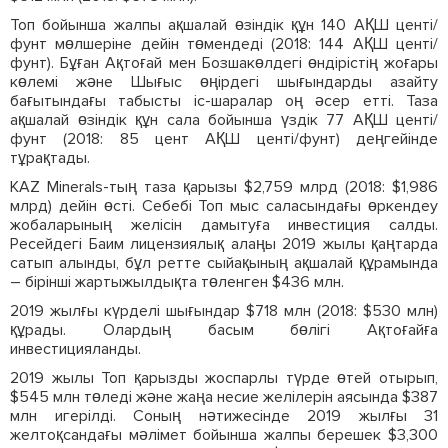
Топ бойынша жалпы ақшалай өзіндік құн 140 АҚШ центі/
фунт мөлшеріне дейін төмендеді (2018: 144 АҚШ центі/
фунт). Бұған Ақтоғай мен Бозшакөлдегі өндірістің жоғары
көлемі және Шығыс өңірдегі шығындарды азайту
бағытындағы табысты іс-шаралар оң әсер етті. Таза
ақшалай өзіндік құн сала бойынша үздік 77 АҚШ центі/
фунт (2018: 85 цент АҚШ центі/фунт) деңгейінде
тұрақтады.
KAZ Minerals-тың таза қарызы $2,759 млрд (2018: $1,986
млрд) дейін өсті. Себебі Топ мыс саласындағы өркендеу
жобаларының желісін дамытуға инвестиция салды.
Ресейдегі Баим лицензиялық алаңы 2019 жылы қаңтарда
сатып алынды, бұл ретте сыйақының ақшалай құрамында
– бірінші жартыжылдықта төленген $436 млн.
2019 жылғы күрделі шығындар $718 млн (2018: $530 млн)
құрады. Олардың басым бөлігі Ақтоғайға
инвестицияланды.
2019 жылы Топ қарызды жоспарлы түрде өтей отырып,
$545 млн төледі және жаңа несие желілерін аясында $387
млн игерілді. Соның нәтижесінде 2019 жылғы 31
желтоқсандағы мәлімет бойынша жалпы берешек $3,300