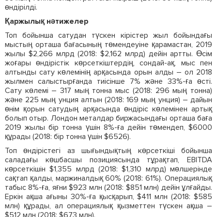
өндірілді.
Қаржылық нәтижелер
Топ бойынша сатудан түскен кірістер жыл бойындағы
мыстың орташа бағасының төмендеуіне қарамастан, 2019
жылы $2,266 млрд (2018: $2,162 млрд) дейін артты. Өсім
жоғары өндірістік көрсеткіштердің, сондай-ақ, мыс пен
алтынды сату көлемінің арқасында орын алды – ол 2018
жылмен салыстырғанда тиісінше 7% және 33%-ға өсті.
Сату көлемі – 317 мың тонна мыс (2018: 296 мың тонна)
және 225 мың унция алтын (2018: 169 мың унция) – дайын
өнім қорын сатудың арқасында өндіріс көлемінен артық
болып отыр. Лондон металдар биржасындағы орташа баға
2019 жылы бір тонна үшін 8%-ға дейін төмендеп, $6000
құрады (2018: бір тонна үшін $6526).
Топ өндірістегі аз шығындықтың көрсеткіші бойынша
саладағы көшбасшы позициясында тұрақтап, EBITDA
көрсеткішін $1,355 млрд (2018: $1,310 млрд) мөлшерінде
сақтап қалды, маржиналдық 60% (2018: 61%). Операциялық
табыс 8%-ға, яғни $923 млн (2018: $851 млн) дейін ұлғайды.
Еркін ақша ағыны 30%-ға қысқарып, $411 млн (2018: $585
млн) құрады, ал операциялық қызметтен түскен ақша –
$512 млн (2018: $673 млн).