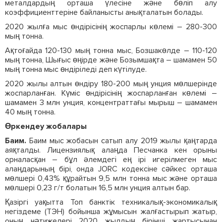
металдардың орташа үлесіне және бөліп алу
коэффициенттеріне байланысты анықталатын болады.
2020 жылға мыс өндірісінің жоспарлы көлемі – 280-300
мың тонна.
Ақтоғайда 120-130 мың тонна мыс, Бозшакөлде – 110-120
мың тонна, Шығыс өңірде және Бозымшақта – шамамен 50
мың тонна мыс өндіріледі деп күтілуде.
2020 жылы алтын өндіру 180-200 мың унция мөлшерінде
жоспарланған. Күміс өндірісінің жоспарланған көлемі –
шамамен 3 млн унция, концентраттағы мырыш – шамамен
40 мың тонна.
Өркендеу жобалары
Баим.
Баим мыс жобасын сатып алу 2019 жылы қаңтарда
аяқталды. Лицензиялық алаңда Песчанка кен орыны
орналасқан – бұл әлемдегі ең ірі игерілмеген мыс
алаңдарының бірі, онда JORC кодексіне сәйкес орташа
мөлшері 0,43% құрайтын 9,5 млн тонна мыс және орташа
мөлшері 0,23 г/т болатын 16,5 млн унция алтын бар.
Қазіргі уақытта Топ банктік техникалық-экономикалық
негіздеме (ТЭН) бойынша жұмысын жалғастырып жатыр,
оның нәтижелері 2020 жылдың бірінші жартысынан