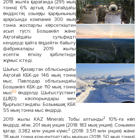
2018 жылға қарағанда (295 мың
тонна) 6% артық. Ақтоғайдағы
өндірістің озыңқы қарқынының
арқасында компания 300 мың
тонна жоспарлы көрсеткіштен
асып түсті. Бозшакөл және
Ақтоғайдағы сульфидті
кендерді қайта өңдейтін байыту
фабрикалары 2019 жылы
есептік өткізу қабілетінде
жұмыс істеді.
Шығыс Қазақстан облысындағы
Ақтоғай КБК-де 146 мың тонна
мыс, Павлодар облысындағы
Бозшакөл КБК-де 110 мың тонна
[2]
мыс
өндірілді. Шығыстүстімет
(ШҚО) кәсіпорындары мен
Қырғызстандағы Бозымшақ КБК
55 мың тонна мыс өндірді.
2
2019 жылы KAZ Minerals Тобы алтынды
10%-ға көп
өндірді, яғни, 201 мың унция (2018: 183 мың унция). Сонымен
2
қатар, 3,382 млн унция күміс
(2018: 3,511 млн унция) және
38 мың тонна концентраттағы мырыш (2018: 50 мың тонна)